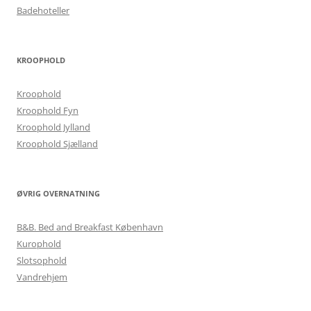
Badehoteller
KROOPHOLD
Kroophold
Kroophold Fyn
Kroophold Jylland
Kroophold Sjælland
ØVRIG OVERNATNING
B&B. Bed and Breakfast København
Kurophold
Slotsophold
Vandrehjem