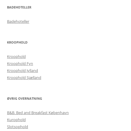
BADEHOTELLER
Badehoteller
KROOPHOLD
Kroophold
Kroophold Fyn
Kroophold Jylland
Kroophold Sjælland
ØVRIG OVERNATNING
B&B. Bed and Breakfast København
Kurophold
Slotsophold