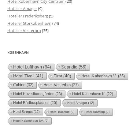
Hotel København City Centrum
(20)
Hoteller Amager
(9)
Hoteller Frederiksberg
(5)
Hoteller Storkøbenhavn
(74)
Hoteller Vesterbro
(35)
KØBENHAVN
Hotel Lufthavn
(64)
Scandic
(56)
Hotel Tivoli
(41)
First
(40)
Hotel København V.
(35)
Cabinn
(32)
Hotel Vesterbro
(27)
Hotel Hovedbanegården
(23)
Hotel København K.
(22)
Hotel Rådhuspladsen
(20)
Hotel Amager
(12)
Hotel Strøget
(12)
Hotel Ballerup
(9)
Hotel Taastrup
(9)
Hotel København SV.
(9)