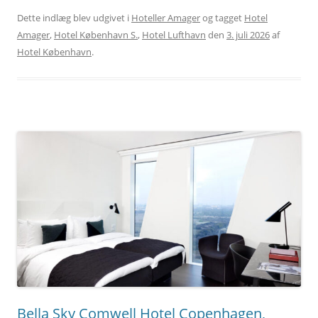
Dette indlæg blev udgivet i
Hoteller Amager
og tagget
Hotel
Amager
,
Hotel København S.
,
Hotel Lufthavn
den
3. juli 2026
af
Hotel København
.
Bella Sky Comwell Hotel Copenhagen,