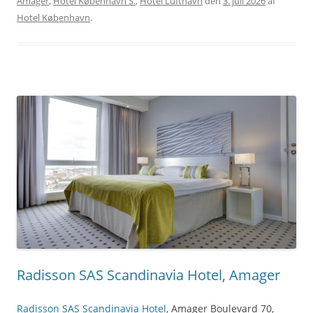
Amager
,
Hotel København S.
,
Hotel Lufthavn
den
3. juli 2026
af
Hotel København
.
Radisson SAS Scandinavia Hotel, Amager
Radisson SAS Scandinavia Hotel
, Amager Boulevard 70,