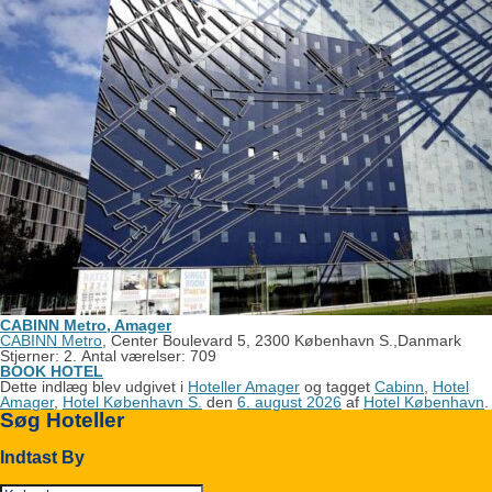
CABINN Metro, Amager
CABINN Metro
, Center Boulevard 5, 2300 København S.,Danmark
Stjerner: 2. Antal værelser: 709
BOOK HOTEL
Dette indlæg blev udgivet i
Hoteller Amager
og tagget
Cabinn
,
Hotel
Amager
,
Hotel København S.
den
6. august 2026
af
Hotel København
.
Søg Hoteller
Indtast By