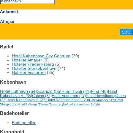
Ankomst
Afrejse
Bydel
Hotel København City Centrum
(20)
Hoteller Amager
(9)
Hoteller Frederiksberg
(5)
Hoteller Storkøbenhavn
(74)
Hoteller Vesterbro
(35)
København
Hotel Lufthavn
(64)
Scandic
(56)
Hotel Tivoli
(41)
First
(40)
Hotel
København V.
(35)
Cabinn
(32)
Hotel Vesterbro
(27)
Hotel Hovedbanegården
(23)
Hotel København K.
(22)
Hotel Rådhuspladsen
(20)
Hotel Amager
(12)
Hotel
Strøget
(12)
Hotel Ballerup
(9)
Hotel Taastrup
(9)
Hotel København SV.
(9)
Badehoteller
Badehoteller
Kroophold