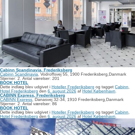
Cabinn Scandinavia, Frederiksberg
Cabinn Scandinavia
, Vodroffsvej 55, 1900 Frederiksberg,Danmark
Stjerner: 2. Antal værelser: 201
BOOK HOTEL
Dette indlæg blev udgivet i
Hoteller Frederiksberg
og tagget
Cabinn
,
Hotel Frederiksberg
den
6. august 2026
af
Hotel København
.
CABINN Express, Frederiksberg
CABINN Express
, Danasvej 32-34, 1910 Frederiksberg,Danmark
Stjerner: 2. Antal værelser: 86
BOOK HOTEL
Dette indlæg blev udgivet i
Hoteller Frederiksberg
og tagget
Cabinn
,
Hotel Frederiksberg
den
6. august 2026
af
Hotel København
.