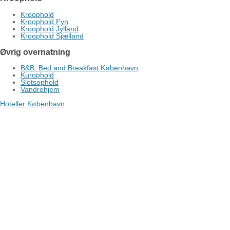
Kroophold
Kroophold Fyn
Kroophold Jylland
Kroophold Sjælland
Øvrig overnatning
B&B. Bed and Breakfast København
Kurophold
Slotsophold
Vandrehjem
Hoteller København