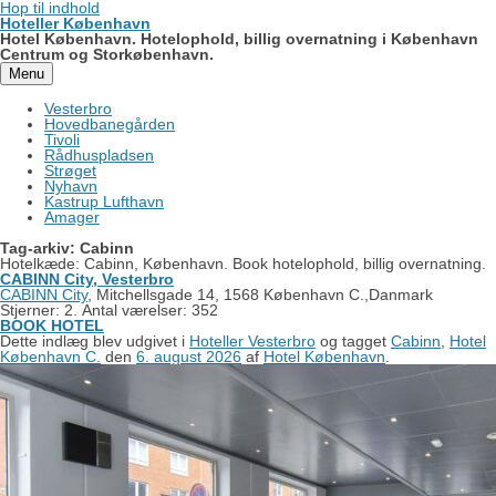
Hop til indhold
Hoteller København
Hotel København. Hotelophold, billig overnatning i København
Centrum og Storkøbenhavn.
Menu
Vesterbro
Hovedbanegården
Tivoli
Rådhuspladsen
Strøget
Nyhavn
Kastrup Lufthavn
Amager
Tag-arkiv:
Cabinn
Hotelkæde: Cabinn, København. Book hotelophold, billig overnatning.
CABINN City, Vesterbro
CABINN City
, Mitchellsgade 14, 1568 København C.,Danmark
Stjerner: 2. Antal værelser: 352
BOOK HOTEL
Dette indlæg blev udgivet i
Hoteller Vesterbro
og tagget
Cabinn
,
Hotel
København C.
den
6. august 2026
af
Hotel København
.