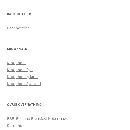
BADEHOTELLER
Badehoteller
KROOPHOLD
Kroophold
Kroophold Fyn
Kroophold Jylland
Kroophold Sjælland
ØVRIG OVERNATNING
B&B. Bed and Breakfast København
Kurophold