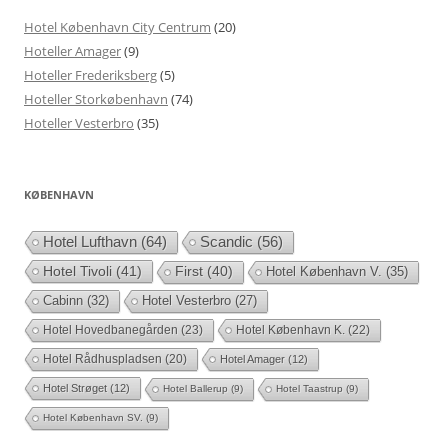
Hotel København City Centrum
(20)
Hoteller Amager
(9)
Hoteller Frederiksberg
(5)
Hoteller Storkøbenhavn
(74)
Hoteller Vesterbro
(35)
KØBENHAVN
Hotel Lufthavn
(64)
Scandic
(56)
Hotel Tivoli
(41)
First
(40)
Hotel København V.
(35)
Cabinn
(32)
Hotel Vesterbro
(27)
Hotel Hovedbanegården
(23)
Hotel København K.
(22)
Hotel Rådhuspladsen
(20)
Hotel Amager
(12)
Hotel Strøget
(12)
Hotel Ballerup
(9)
Hotel Taastrup
(9)
Hotel København SV.
(9)