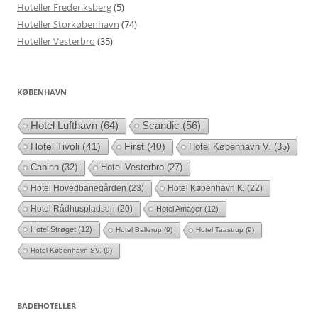
Hoteller Frederiksberg
(5)
Hoteller Storkøbenhavn
(74)
Hoteller Vesterbro
(35)
KØBENHAVN
Hotel Lufthavn
(64)
Scandic
(56)
Hotel Tivoli
(41)
First
(40)
Hotel København V.
(35)
Cabinn
(32)
Hotel Vesterbro
(27)
Hotel Hovedbanegården
(23)
Hotel København K.
(22)
Hotel Rådhuspladsen
(20)
Hotel Amager
(12)
Hotel Strøget
(12)
Hotel Ballerup
(9)
Hotel Taastrup
(9)
Hotel København SV.
(9)
BADEHOTELLER