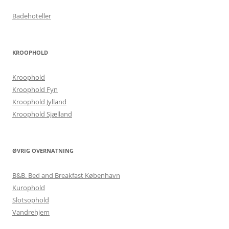
Badehoteller
KROOPHOLD
Kroophold
Kroophold Fyn
Kroophold Jylland
Kroophold Sjælland
ØVRIG OVERNATNING
B&B. Bed and Breakfast København
Kurophold
Slotsophold
Vandrehjem