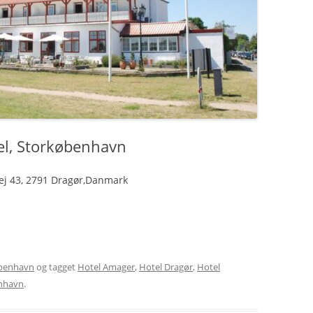
el, Storkøbenhavn
ej 43, 2791 Dragør,Danmark
øbenhavn
og tagget
Hotel Amager
,
Hotel Dragør
,
Hotel
nhavn
.