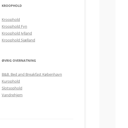
KROOPHOLD
Kroophold
Kroophold Fyn
Kroophold Jylland
Kroophold Sjælland
ØVRIG OVERNATNING
B&B. Bed and Breakfast København
Kurophold
Slotsophold
Vandrehjem