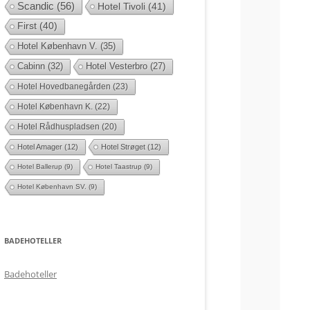
Scandic
(56)
Hotel Tivoli
(41)
First
(40)
Hotel København V.
(35)
Cabinn
(32)
Hotel Vesterbro
(27)
Hotel Hovedbanegården
(23)
Hotel København K.
(22)
Hotel Rådhuspladsen
(20)
Hotel Amager
(12)
Hotel Strøget
(12)
Hotel Ballerup
(9)
Hotel Taastrup
(9)
Hotel København SV.
(9)
BADEHOTELLER
Badehoteller