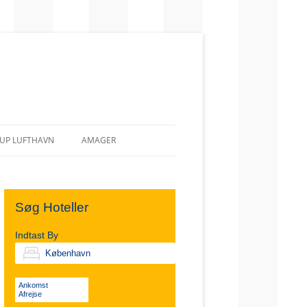
UP LUFTHAVN
AMAGER
Søg Hoteller
Indtast By
Ankomst
Afrejse