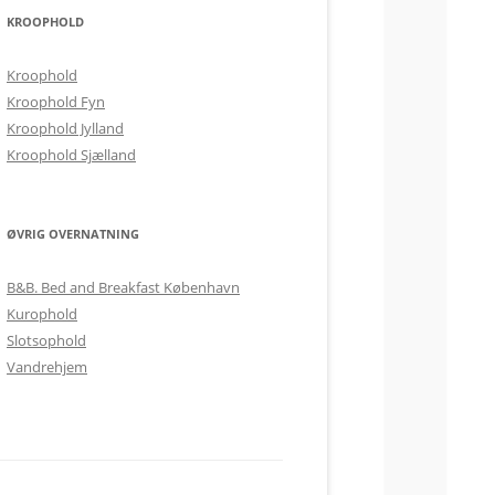
KROOPHOLD
Kroophold
Kroophold Fyn
Kroophold Jylland
Kroophold Sjælland
ØVRIG OVERNATNING
B&B. Bed and Breakfast København
Kurophold
Slotsophold
Vandrehjem