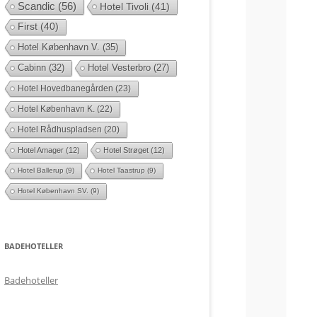
Scandic
(56)
Hotel Tivoli
(41)
First
(40)
Hotel København V.
(35)
Cabinn
(32)
Hotel Vesterbro
(27)
Hotel Hovedbanegården
(23)
Hotel København K.
(22)
Hotel Rådhuspladsen
(20)
Hotel Amager
(12)
Hotel Strøget
(12)
Hotel Ballerup
(9)
Hotel Taastrup
(9)
Hotel København SV.
(9)
BADEHOTELLER
Badehoteller