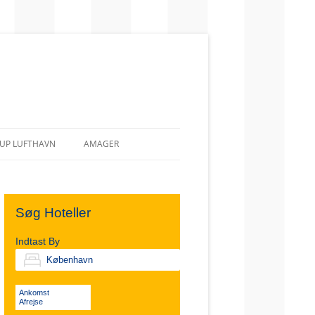
UP LUFTHAVN
AMAGER
Søg Hoteller
Indtast By
Ankomst
Afrejse